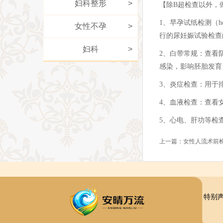
妇科整形
>
【除B超检查以外，
1、早孕试纸检测（
女性不孕
>
行的尿妊娠试验检查
妇科
>
2、白带常规：查看
感染，影响胚胎发育
3、炎症检查：用于
4、血液检查：查看
5、心电、肝功等检
上一篇：
女性人流术前
特别