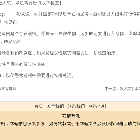
做人流手术还需要进行以下检查】
hcg）：一般来说，在妊娠第7天以后孕妇的尿液中就能测出人绒毛膜促
的就是它。
阴道内是否存在滴虫、霉菌等不良微生物，必要时还要进行衣原体、支原
，诱发流产。
排除各种妇科炎症，如果发现炎性病变则需要进一步检查治疗。
女性是否患有传染性疾病。
查：以便手术过程中需要进行特殊处理。
检查有哪些
下一篇：
做人流手术
首页
关于我们
联系我们
网站地图
安晴万流
声明：本站信息仅供参考，如有转载或引用本站文章涉及版权问题，请与