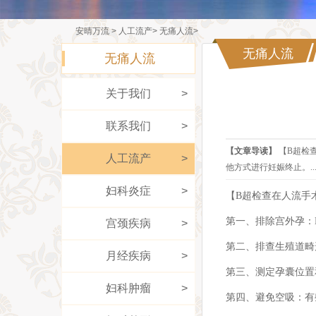
安晴万流
>
人工流产
>
无痛人流
>
安晴万流
无痛人流
无痛人流
关于我们
>
联系我们
>
【文章导读】
【B超检
人工流产
>
他方式进行妊娠终止。..
妇科炎症
>
【B超检查在人流手
第一、排除宫外孕：
宫颈疾病
>
第二、排查生殖道畸
月经疾病
>
第三、测定孕囊位置
妇科肿瘤
>
第四、避免空吸：有