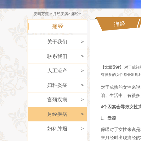
安晴万流
>
月经疾病
>
痛经
>
安晴万流
痛经
痛经
关于我们
>
联系我们
>
【文章导读】
对于成熟
人工流产
>
有很多的女性都会出现月
妇科炎症
>
对于成熟的女性来说
响。生活中，有很多
宫颈疾病
>
4个因素会导致女性
月经疾病
>
1、受凉
妇科肿瘤
>
保暖对于女性来说是
来月经时出现痛经的